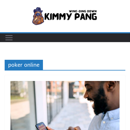
Skip
to
content
poker online