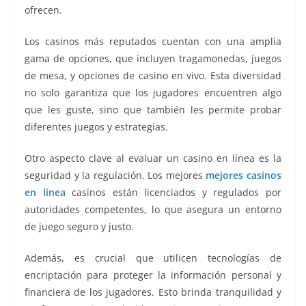
ofrecen.
Los casinos más reputados cuentan con una amplia
gama de opciones, que incluyen tragamonedas, juegos
de mesa, y opciones de casino en vivo. Esta diversidad
no solo garantiza que los jugadores encuentren algo
que les guste, sino que también les permite probar
diferentes juegos y estrategias.
Otro aspecto clave al evaluar un casino en línea es la
seguridad y la regulación. Los mejores
mejores casinos
en linea
casinos están licenciados y regulados por
autoridades competentes, lo que asegura un entorno
de juego seguro y justo.
Además, es crucial que utilicen tecnologías de
encriptación para proteger la información personal y
financiera de los jugadores. Esto brinda tranquilidad y