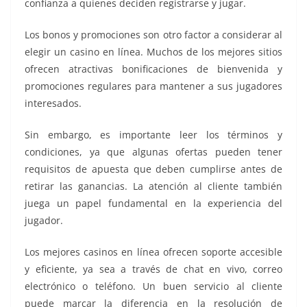
confianza a quienes deciden registrarse y jugar.
Los bonos y promociones son otro factor a considerar al
elegir un casino en línea. Muchos de los mejores sitios
ofrecen atractivas bonificaciones de bienvenida y
promociones regulares para mantener a sus jugadores
interesados.
Sin embargo, es importante leer los términos y
condiciones, ya que algunas ofertas pueden tener
requisitos de apuesta que deben cumplirse antes de
retirar las ganancias. La atención al cliente también
juega un papel fundamental en la experiencia del
jugador.
Los mejores casinos en línea ofrecen soporte accesible
y eficiente, ya sea a través de chat en vivo, correo
electrónico o teléfono. Un buen servicio al cliente
puede marcar la diferencia en la resolución de