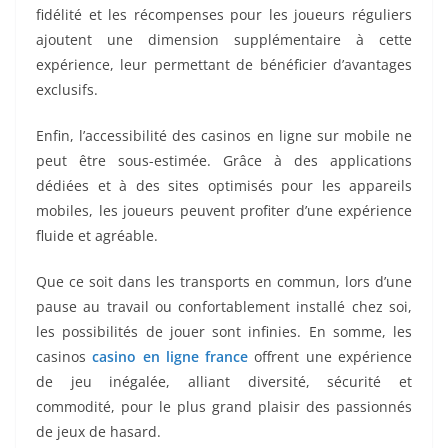
fidélité et les récompenses pour les joueurs réguliers
ajoutent une dimension supplémentaire à cette
expérience, leur permettant de bénéficier d’avantages
exclusifs.
Enfin, l’accessibilité des casinos en ligne sur mobile ne
peut être sous-estimée. Grâce à des applications
dédiées et à des sites optimisés pour les appareils
mobiles, les joueurs peuvent profiter d’une expérience
fluide et agréable.
Que ce soit dans les transports en commun, lors d’une
pause au travail ou confortablement installé chez soi,
les possibilités de jouer sont infinies. En somme, les
casinos
casino en ligne france
offrent une expérience
de jeu inégalée, alliant diversité, sécurité et
commodité, pour le plus grand plaisir des passionnés
de jeux de hasard.