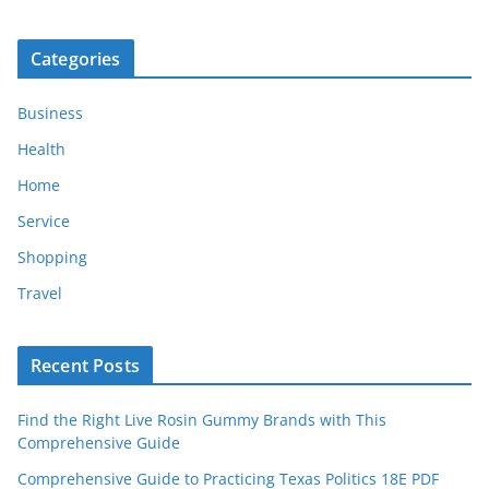
Categories
Business
Health
Home
Service
Shopping
Travel
Recent Posts
Find the Right Live Rosin Gummy Brands with This
Comprehensive Guide
Comprehensive Guide to Practicing Texas Politics 18E PDF