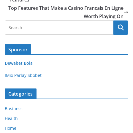
Top Features That Make a Casino Francais En Ligne
Worth Playing On
Sponsor
Dewabet Bola
IMix Parlay Sbobet
Categories
Business
Health
Home