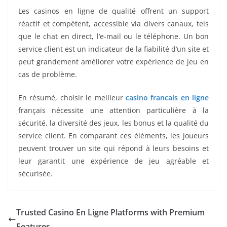
Les casinos en ligne de qualité offrent un support
réactif et compétent, accessible via divers canaux, tels
que le chat en direct, l’e-mail ou le téléphone. Un bon
service client est un indicateur de la fiabilité d’un site et
peut grandement améliorer votre expérience de jeu en
cas de problème.
En résumé, choisir le meilleur
casino francais en ligne
français nécessite une attention particulière à la
sécurité, la diversité des jeux, les bonus et la qualité du
service client. En comparant ces éléments, les joueurs
peuvent trouver un site qui répond à leurs besoins et
leur garantit une expérience de jeu agréable et
sécurisée.
Trusted Casino En Ligne Platforms with Premium
Features