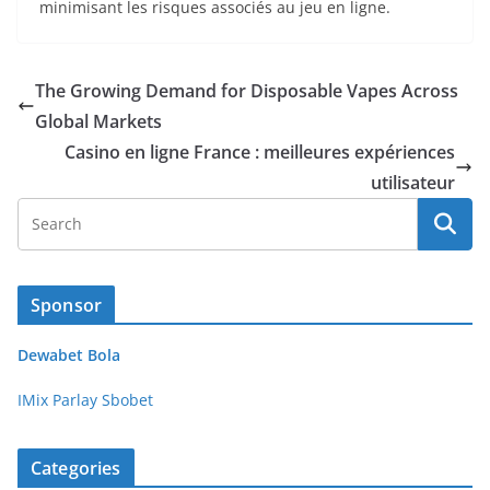
minimisant les risques associés au jeu en ligne.
The Growing Demand for Disposable Vapes Across
Global Markets
Casino en ligne France : meilleures expériences
utilisateur
Sponsor
Dewabet Bola
IMix Parlay Sbobet
Categories