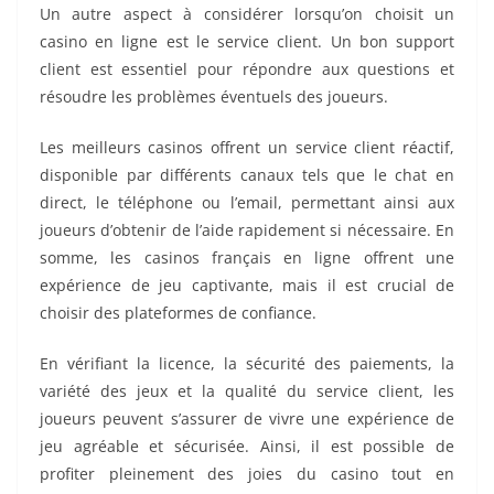
Un autre aspect à considérer lorsqu’on choisit un
casino en ligne est le service client. Un bon support
client est essentiel pour répondre aux questions et
résoudre les problèmes éventuels des joueurs.
Les meilleurs casinos offrent un service client réactif,
disponible par différents canaux tels que le chat en
direct, le téléphone ou l’email, permettant ainsi aux
joueurs d’obtenir de l’aide rapidement si nécessaire. En
somme, les casinos français en ligne offrent une
expérience de jeu captivante, mais il est crucial de
choisir des plateformes de confiance.
En vérifiant la licence, la sécurité des paiements, la
variété des jeux et la qualité du service client, les
joueurs peuvent s’assurer de vivre une expérience de
jeu agréable et sécurisée. Ainsi, il est possible de
profiter pleinement des joies du casino tout en