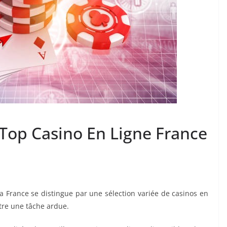
Top Casino En Ligne France
a France se distingue par une sélection variée de casinos en
être une tâche ardue.