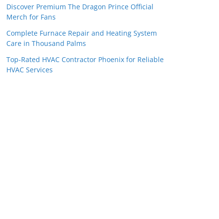
Discover Premium The Dragon Prince Official
Merch for Fans
Complete Furnace Repair and Heating System
Care in Thousand Palms
Top-Rated HVAC Contractor Phoenix for Reliable
HVAC Services