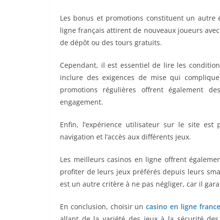
Les bonus et promotions constituent un autre é
ligne français attirent de nouveaux joueurs av
de dépôt ou des tours gratuits.
Cependant, il est essentiel de lire les conditio
inclure des exigences de mise qui compliquen
promotions régulières offrent également des
engagement.
Enfin, l’expérience utilisateur sur le site est 
navigation et l’accès aux différents jeux.
Les meilleurs casinos en ligne offrent égaleme
profiter de leurs jeux préférés depuis leurs smar
est un autre critère à ne pas négliger, car il ga
En conclusion, choisir un
casino en ligne franc
allant de la variété des jeux à la sécurité de