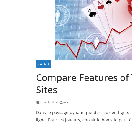
CASINO
Compare Features of 
Sites
June 1, 2026
admin
Dans le paysage dynamique des jeux en ligne, l
ligne. Pour les joueurs, choisir le bon site peut 