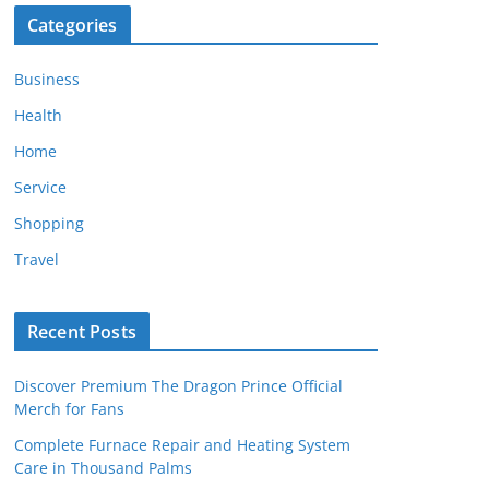
Categories
Business
Health
Home
Service
Shopping
Travel
Recent Posts
Discover Premium The Dragon Prince Official
Merch for Fans
Complete Furnace Repair and Heating System
Care in Thousand Palms