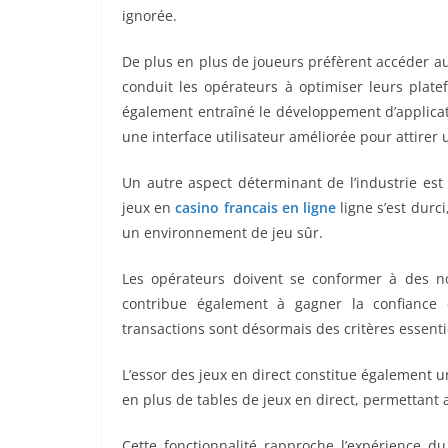
ignorée.
De plus en plus de joueurs préfèrent accéder au
conduit les opérateurs à optimiser leurs plate
également entraîné le développement d’applicat
une interface utilisateur améliorée pour attirer 
Un autre aspect déterminant de l’industrie est
jeux en
casino francais en ligne
ligne s’est durc
un environnement de jeu sûr.
Les opérateurs doivent se conformer à des no
contribue également à gagner la confiance 
transactions sont désormais des critères essenti
L’essor des jeux en direct constitue également 
en plus de tables de jeux en direct, permettant 
Cette fonctionnalité rapproche l’expérience du