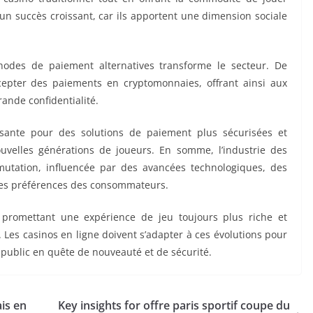
 un succès croissant, car ils apportent une dimension sociale
hodes de paiement alternatives transforme le secteur. De
pter des paiements en cryptomonnaies, offrant ainsi aux
rande confidentialité.
ante pour des solutions de paiement plus sécurisées et
velles générations de joueurs. En somme, l’industrie des
mutation, influencée par des avancées technologiques, des
des préférences des consommateurs.
 promettant une expérience de jeu toujours plus riche et
 Les casinos en ligne doivent s’adapter à ces évolutions pour
 public en quête de nouveauté et de sécurité.
is en
Key insights for offre paris sportif coupe du