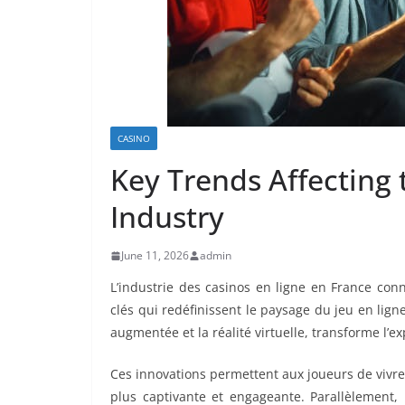
CASINO
Key Trends Affecting 
Industry
June 11, 2026
admin
L’industrie des casinos en ligne en France con
clés qui redéfinissent le paysage du jeu en lig
augmentée et la réalité virtuelle, transforme l’ex
Ces innovations permettent aux joueurs de vivre
plus captivante et engageante. Parallèlement, 