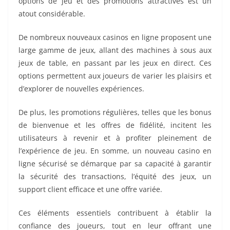
options de jeu et des promotions attractives est un
atout considérable.
De nombreux nouveaux casinos en ligne proposent une
large gamme de jeux, allant des machines à sous aux
jeux de table, en passant par les jeux en direct. Ces
options permettent aux joueurs de varier les plaisirs et
d’explorer de nouvelles expériences.
De plus, les promotions régulières, telles que les bonus
de bienvenue et les offres de fidélité, incitent les
utilisateurs à revenir et à profiter pleinement de
l’expérience de jeu. En somme, un nouveau casino en
ligne sécurisé se démarque par sa capacité à garantir
la sécurité des transactions, l’équité des jeux, un
support client efficace et une offre variée.
Ces éléments essentiels contribuent à établir la
confiance des joueurs, tout en leur offrant une