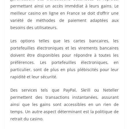
permettant ainsi un accès immédiat à leurs gains. Le
meilleur casino en ligne en France se doit d’offrir une
variété de méthodes de paiement adaptées aux
besoins des utilisateurs.
Les options telles que les cartes bancaires, les
portefeuilles électroniques et les virements bancaires
doivent être disponibles pour répondre à toutes les
préférences. Les portefeuilles électroniques, en
particulier, sont de plus en plus plébiscités pour leur
rapidité et leur sécurité.
Des services tels que PayPal, Skrill ou Neteller
permettent des transactions instantanées, assurant
ainsi que les gains sont accessibles en un rien de
temps. Un autre aspect déterminant est la politique de
retrait du casino.