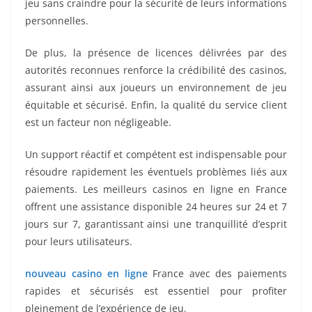
jeu sans craindre pour la sécurité de leurs informations
personnelles.
De plus, la présence de licences délivrées par des
autorités reconnues renforce la crédibilité des casinos,
assurant ainsi aux joueurs un environnement de jeu
équitable et sécurisé. Enfin, la qualité du service client
est un facteur non négligeable.
Un support réactif et compétent est indispensable pour
résoudre rapidement les éventuels problèmes liés aux
paiements. Les meilleurs casinos en ligne en France
offrent une assistance disponible 24 heures sur 24 et 7
jours sur 7, garantissant ainsi une tranquillité d’esprit
pour leurs utilisateurs.
nouveau casino en ligne
France avec des paiements
rapides et sécurisés est essentiel pour profiter
pleinement de l’expérience de jeu.