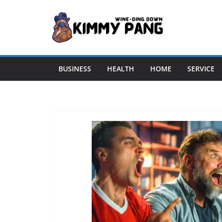
Skip
to
content
BUSINESS
HEALTH
HOME
SERVICE