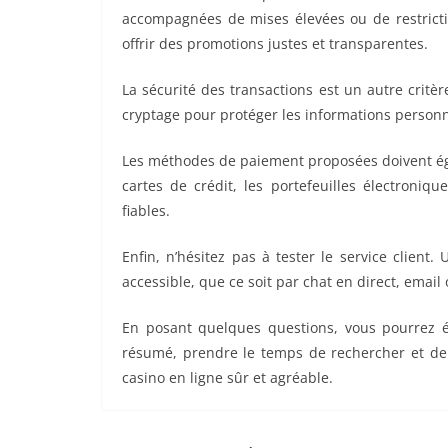
accompagnées de mises élevées ou de restriction
offrir des promotions justes et transparentes.
La sécurité des transactions est un autre critère
cryptage pour protéger les informations personne
Les méthodes de paiement proposées doivent égal
cartes de crédit, les portefeuilles électroniq
fiables.
Enfin, n’hésitez pas à tester le service client.
accessible, que ce soit par chat en direct, email
En posant quelques questions, vous pourrez éva
résumé, prendre le temps de rechercher et de 
casino en ligne sûr et agréable.