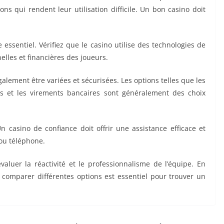
s qui rendent leur utilisation difficile. Un bon casino doit
 essentiel. Vérifiez que le casino utilise des technologies de
lles et financières des joueurs.
ement être variées et sécurisées. Les options telles que les
ues et les virements bancaires sont généralement des choix
 Un casino de confiance doit offrir une assistance efficace et
 ou téléphone.
luer la réactivité et le professionnalisme de l’équipe. En
comparer différentes options est essentiel pour trouver un