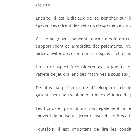
vigueur.
Ensuite, il est judicieux de se pencher sur 
spécialisés offrent des retours d’expérience sur 
Ces témoignages peuvent fournir des informatio
support client et la rapidité des paiements. P
aider à éviter des expériences négatives et à cho
Un autre aspect à considérer est la gamme de
variété de jeux, allant des machines à sous aux je
De plus, la présence de développeurs de jeu
garantissent non seulement une expérience de j
Les bonus et promotions sont également un élé
souvent de nouveaux joueurs avec des offres attr
Toutefois, il est important de lire les cond