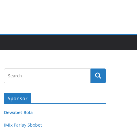
Sponsor
Dewabet Bola
IMix Parlay Sbobet