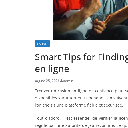
CASINO
Smart Tips for Findin
en ligne
June 25, 2026
admin
Trouver un casino en ligne de confiance peut s
disponibles sur Internet. Cependant, en suivant 
l’on choisit une plateforme fiable et sécurisée.
Tout d’abord, il est essentiel de vérifier la lic
régulé par une autorité de jeu reconnue, ce qu