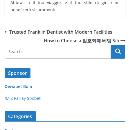
Abbraccia il tuo viaggio, e il tuo stile di gioco ne
beneficerà sicuramente.
Trusted Franklin Dentist with Modern Facilities
How to Choose a 암호화폐 베팅 Site
Sponsor
Dewabet Bola
IMix Parlay Sbobet
Categories