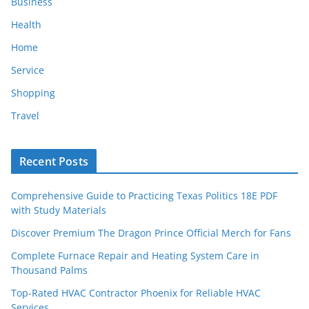
Business
Health
Home
Service
Shopping
Travel
Recent Posts
Comprehensive Guide to Practicing Texas Politics 18E PDF
with Study Materials
Discover Premium The Dragon Prince Official Merch for Fans
Complete Furnace Repair and Heating System Care in
Thousand Palms
Top-Rated HVAC Contractor Phoenix for Reliable HVAC
Services