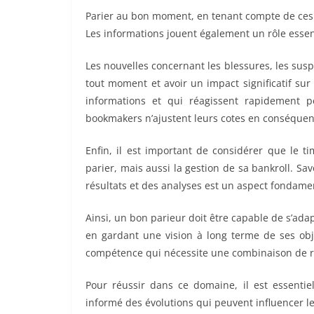
Parier au bon moment, en tenant compte de ces d
Les informations jouent également un rôle essent
Les nouvelles concernant les blessures, les su
tout moment et avoir un impact significatif sur 
informations et qui réagissent rapidement pe
bookmakers n’ajustent leurs cotes en conséquen
Enfin, il est important de considérer que le
parier, mais aussi la gestion de sa bankroll. 
résultats et des analyses est un aspect fondamen
Ainsi, un bon parieur doit être capable de s’ada
en gardant une vision à long terme de ses obj
compétence qui nécessite une combinaison de rec
Pour réussir dans ce domaine, il est essenti
informé des évolutions qui peuvent influencer le