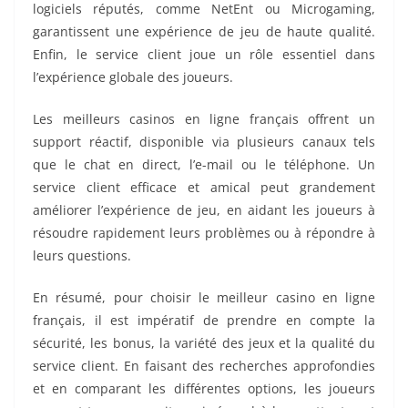
logiciels réputés, comme NetEnt ou Microgaming,
garantissent une expérience de jeu de haute qualité.
Enfin, le service client joue un rôle essentiel dans
l’expérience globale des joueurs.
Les meilleurs casinos en ligne français offrent un
support réactif, disponible via plusieurs canaux tels
que le chat en direct, l’e-mail ou le téléphone. Un
service client efficace et amical peut grandement
améliorer l’expérience de jeu, en aidant les joueurs à
résoudre rapidement leurs problèmes ou à répondre à
leurs questions.
En résumé, pour choisir le meilleur casino en ligne
français, il est impératif de prendre en compte la
sécurité, les bonus, la variété des jeux et la qualité du
service client. En faisant des recherches approfondies
et en comparant les différentes options, les joueurs