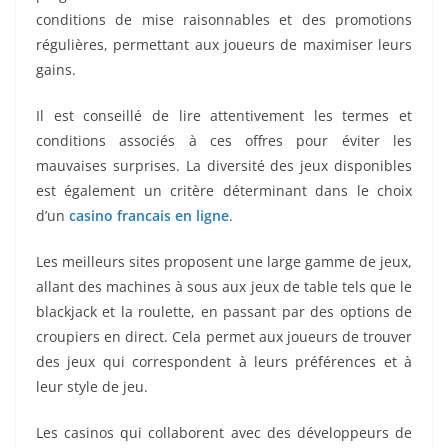
conditions de mise raisonnables et des promotions
régulières, permettant aux joueurs de maximiser leurs
gains.
Il est conseillé de lire attentivement les termes et
conditions associés à ces offres pour éviter les
mauvaises surprises. La diversité des jeux disponibles
est également un critère déterminant dans le choix
d’un
casino francais en ligne
.
Les meilleurs sites proposent une large gamme de jeux,
allant des machines à sous aux jeux de table tels que le
blackjack et la roulette, en passant par des options de
croupiers en direct. Cela permet aux joueurs de trouver
des jeux qui correspondent à leurs préférences et à
leur style de jeu.
Les casinos qui collaborent avec des développeurs de