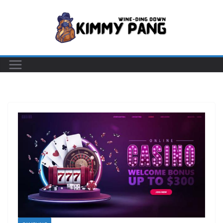
Skip
to
content