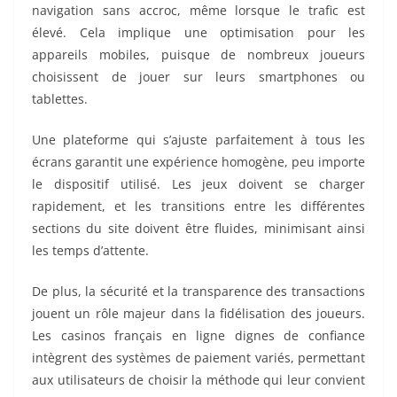
navigation sans accroc, même lorsque le trafic est
élevé. Cela implique une optimisation pour les
appareils mobiles, puisque de nombreux joueurs
choisissent de jouer sur leurs smartphones ou
tablettes.
Une plateforme qui s’ajuste parfaitement à tous les
écrans garantit une expérience homogène, peu importe
le dispositif utilisé. Les jeux doivent se charger
rapidement, et les transitions entre les différentes
sections du site doivent être fluides, minimisant ainsi
les temps d’attente.
De plus, la sécurité et la transparence des transactions
jouent un rôle majeur dans la fidélisation des joueurs.
Les casinos français en ligne dignes de confiance
intègrent des systèmes de paiement variés, permettant
aux utilisateurs de choisir la méthode qui leur convient