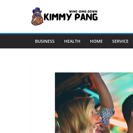
Skip
to
content
BUSINESS
HEALTH
HOME
SERVICE