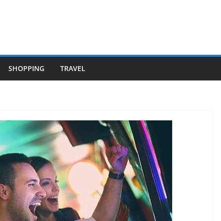
SHOPPING
TRAVEL