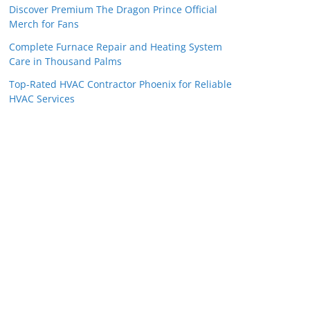
Discover Premium The Dragon Prince Official
Merch for Fans
Complete Furnace Repair and Heating System
Care in Thousand Palms
Top-Rated HVAC Contractor Phoenix for Reliable
HVAC Services