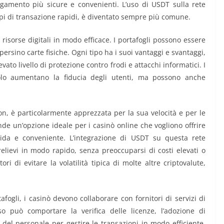
pagamento più sicure e convenienti. L’uso di USDT sulla rete
i di transazione rapidi, è diventato sempre più comune.
 risorse digitali in modo efficace. I portafogli possono essere
persino carte fisiche. Ogni tipo ha i suoi vantaggi e svantaggi,
vato livello di protezione contro frodi e attacchi informatici. I
solo aumentano la fiducia degli utenti, ma possono anche
on, è particolarmente apprezzata per la sua velocità e per le
de un’opzione ideale per i casinò online che vogliono offrire
ida e conveniente. L’integrazione di USDT su questa rete
relievi in modo rapido, senza preoccuparsi di costi elevati o
ori di evitare la volatilità tipica di molte altre criptovalute,
fogli, i casinò devono collaborare con fornitori di servizi di
o può comportare la verifica delle licenze, l’adozione di
 del personale per gestire le transazioni in modo efficiente.