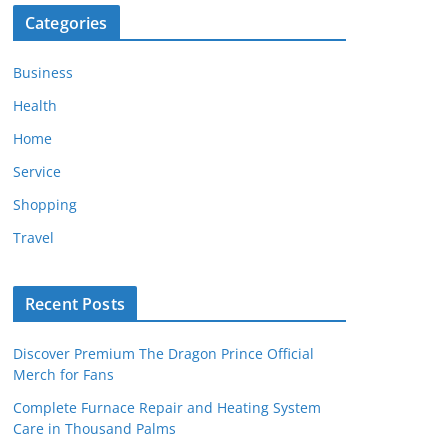
Categories
Business
Health
Home
Service
Shopping
Travel
Recent Posts
Discover Premium The Dragon Prince Official
Merch for Fans
Complete Furnace Repair and Heating System
Care in Thousand Palms