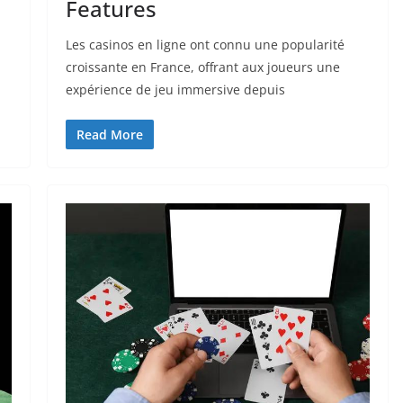
Features
Les casinos en ligne ont connu une popularité
croissante en France, offrant aux joueurs une
expérience de jeu immersive depuis
Read More