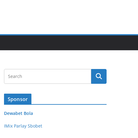
Sponsor
Dewabet Bola
IMix Parlay Sbobet