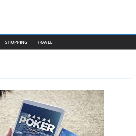
SHOPPING
TRAVEL