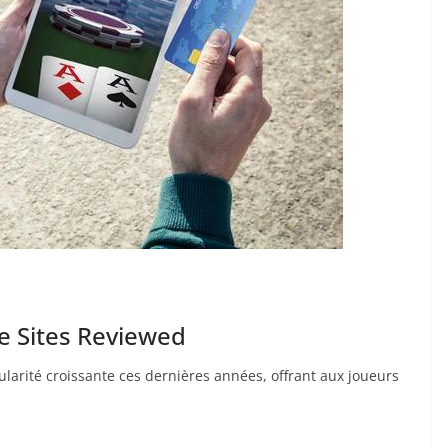
e Sites Reviewed
larité croissante ces dernières années, offrant aux joueurs